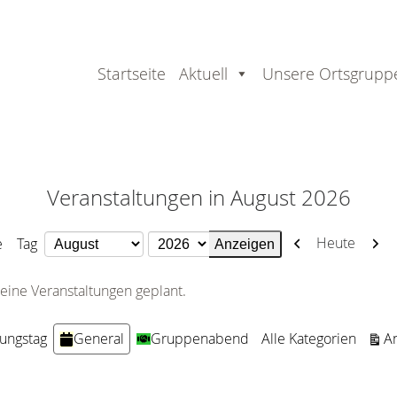
Startseite
Aktuell
Unsere Ortsgrupp
Veranstaltungen in August 2026
Zurück
Weit
Heute
e
Tag
Monat
Jahr
eine Veranstaltungen geplant.
An
dungstag
General
Gruppenabend
Alle Kategorien