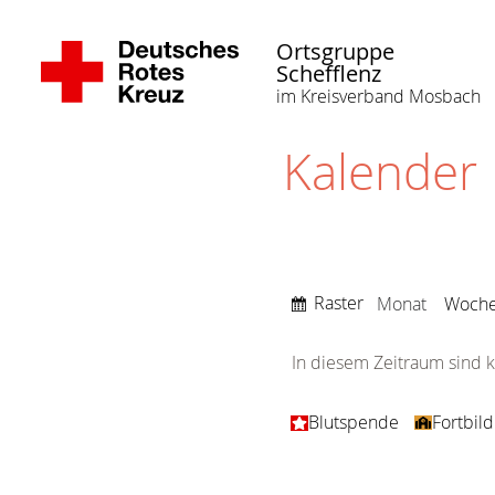
Ortsgruppe
Schefflenz
im Kreisverband Mosbach
Kalender
Anzeigen
Raster
Monat
Woch
als
In diesem Zeitraum sind k
Kategorien
Blutspende
Fortbil