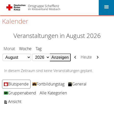
Ortsgruppe Schefflenz
im Kreisverband Mosbach
Kalender
Veranstaltungen in August 2026
Monat
Woche
Tag
Zurück
Weiter
Heute
Monat
Jahr
In diesem Zeitraum sind keine Veranstaltungen geplant.
Kategorien
Blutspende
Fortbildungstag
General
Gruppenabend
Alle Kategorien
ausdrucken
Ansicht