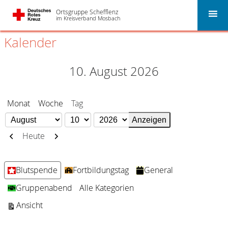
Ortsgruppe Schefflenz
im Kreisverband Mosbach
Kalender
10. August 2026
Monat
Woche
Tag
Monat
Tag
Jahr
Zurück
Weiter
Heute
Kategorien
Blutspende
Fortbildungstag
General
Gruppenabend
Alle Kategorien
ausdrucken
Ansicht