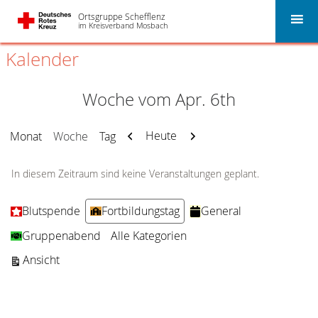
Ortsgruppe Schefflenz
im Kreisverband Mosbach
Kalender
Woche vom Apr. 6th
Zurück
Weiter
Heute
Monat
Woche
Tag
In diesem Zeitraum sind keine Veranstaltungen geplant.
Kategorien
Blutspende
Fortbildungstag
General
Gruppenabend
Alle Kategorien
ausdrucken
Ansicht