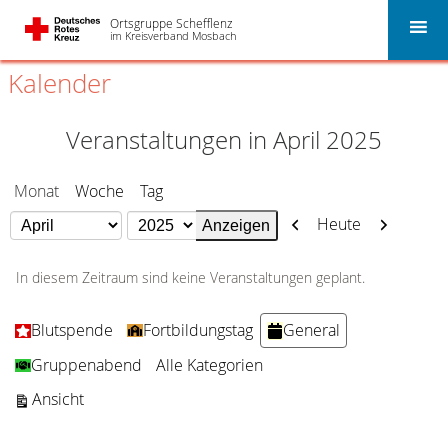
Ortsgruppe Schefflenz
im Kreisverband Mosbach
Kalender
Veranstaltungen in April 2025
Monat
Woche
Tag
Zurück
Weiter
Heute
Monat
Jahr
In diesem Zeitraum sind keine Veranstaltungen geplant.
Kategorien
Blutspende
Fortbildungstag
General
Gruppenabend
Alle Kategorien
ausdrucken
Ansicht