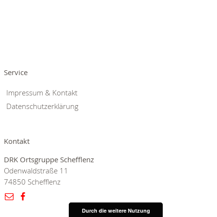
Service
Impressum & Kontakt
Datenschutzerklärung
Kontakt
DRK Ortsgruppe Schefflenz
Odenwaldstraße 11
74850 Schefflenz
Durch die weitere Nutzung
Durch die weitere Nutzung