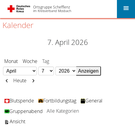
Ortsgruppe Schefflenz
im Kreisverband Mosbach
Kalender
7. April 2026
Monat
Woche
Tag
Monat
Tag
Jahr
Zurück
Weiter
Heute
Kategorien
Blutspende
Fortbildungstag
General
Alle Kategorien
Gruppenabend
ausdrucken
Ansicht