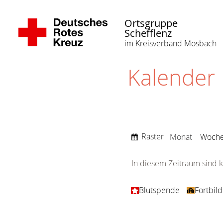
Ortsgruppe
Schefflenz
im Kreisverband Mosbach
Kalender
Anzeigen
Raster
Monat
Woch
als
In diesem Zeitraum sind k
Kategorien
Blutspende
Fortbil