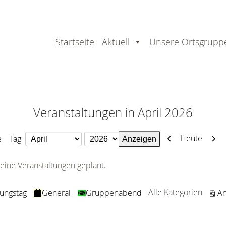
Startseite
Aktuell
Unsere Ortsgrupp
Veranstaltungen in April 2026
Zurück
Weit
Heute
e
Tag
Monat
Jahr
eine Veranstaltungen geplant.
Alle Kategorien
An
dungstag
General
Gruppenabend