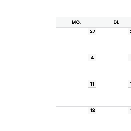
MO.
DI.
27
4
11
18