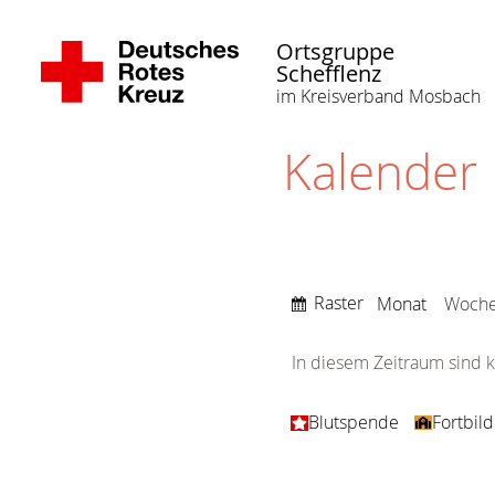
Ortsgruppe
Schefflenz
im Kreisverband Mosbach
Kalender
Anzeigen
Raster
Monat
Woch
als
In diesem Zeitraum sind k
Kategorien
Blutspende
Fortbil