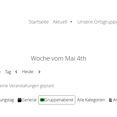
Startseite
Aktuell
Unsere Ortsgrupp
Woche vom Mai 4th
Zurück
Weiter
Heute
e
Tag
eine Veranstaltungen geplant.
An
dungstag
General
Gruppenabend
Alle Kategorien