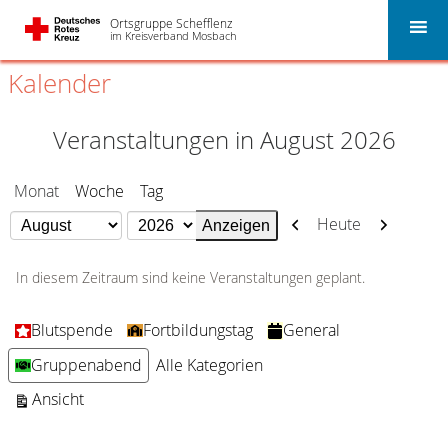
Ortsgruppe Schefflenz
im Kreisverband Mosbach
Kalender
Veranstaltungen in August 2026
Monat
Woche
Tag
Zurück
Weiter
Heute
Monat
Jahr
In diesem Zeitraum sind keine Veranstaltungen geplant.
Kategorien
Blutspende
Fortbildungstag
General
Gruppenabend
Alle Kategorien
ausdrucken
Ansicht