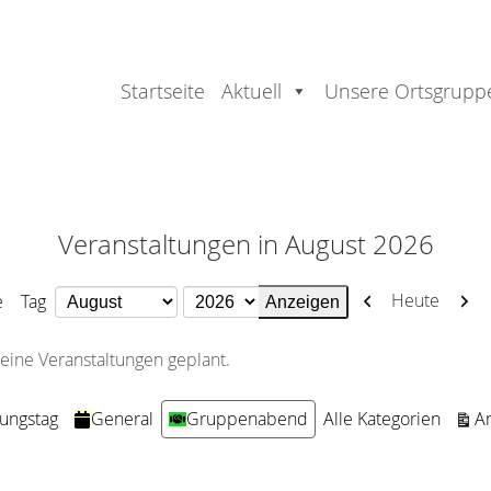
Startseite
Aktuell
Unsere Ortsgrupp
Veranstaltungen in August 2026
Zurück
Weit
Heute
e
Tag
Monat
Jahr
eine Veranstaltungen geplant.
An
dungstag
General
Gruppenabend
Alle Kategorien