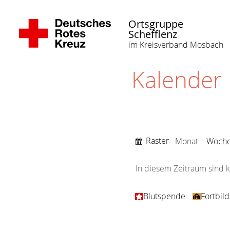
Ortsgruppe
Schefflenz
im Kreisverband Mosbach
Kalender
Anzeigen
Raster
Monat
Woch
als
In diesem Zeitraum sind k
Kategorien
Blutspende
Fortbil