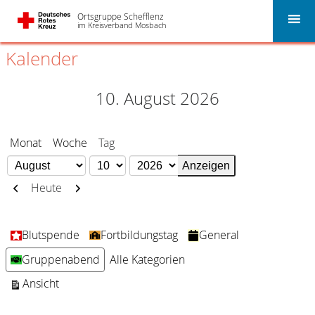
Ortsgruppe Schefflenz
im Kreisverband Mosbach
Kalender
10. August 2026
Monat
Woche
Tag
Monat
Tag
Jahr
Zurück
Weiter
Heute
Kategorien
Blutspende
Fortbildungstag
General
Gruppenabend
Alle Kategorien
ausdrucken
Ansicht