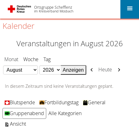
Ortsgruppe Schefflenz
im Kreisverband Mosbach
Kalender
Veranstaltungen in August 2026
Monat
Woche
Tag
Zurück
Weiter
Heute
Monat
Jahr
In diesem Zeitraum sind keine Veranstaltungen geplant.
Kategorien
Blutspende
Fortbildungstag
General
Gruppenabend
Alle Kategorien
ausdrucken
Ansicht