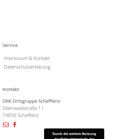
Service
Impressum & Kontakt
Datenschutzerklärung
Kontakt
DRK Ortsgruppe Schefflenz
Odenwaldstraße 11
74850 Schefflenz
Durch die weitere Nutzung
Durch die weitere Nutzung
der Seite stimmst du der
der Seite stimmst du der