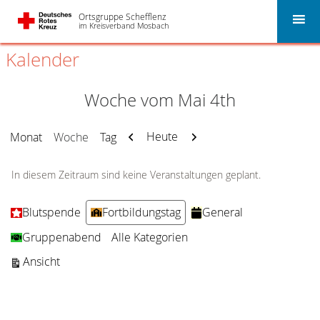
Ortsgruppe Schefflenz
im Kreisverband Mosbach
Kalender
Woche vom Mai 4th
Zurück
Weiter
Heute
Monat
Woche
Tag
In diesem Zeitraum sind keine Veranstaltungen geplant.
Kategorien
Blutspende
Fortbildungstag
General
Gruppenabend
Alle Kategorien
ausdrucken
Ansicht