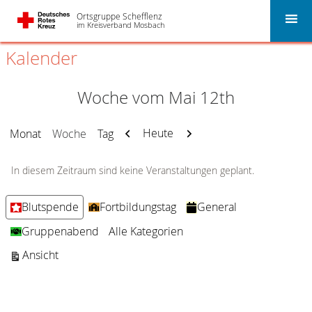
Ortsgruppe Schefflenz
im Kreisverband Mosbach
Kalender
Woche vom Mai 12th
Zurück
Weiter
Heute
Monat
Woche
Tag
In diesem Zeitraum sind keine Veranstaltungen geplant.
Kategorien
Blutspende
Fortbildungstag
General
Gruppenabend
Alle Kategorien
ausdrucken
Ansicht