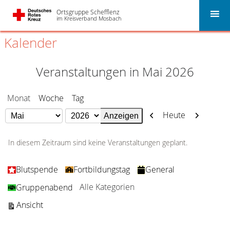
Ortsgruppe Schefflenz
im Kreisverband Mosbach
Kalender
Veranstaltungen in Mai 2026
Monat
Woche
Tag
Zurück
Weiter
Heute
Monat
Jahr
In diesem Zeitraum sind keine Veranstaltungen geplant.
Kategorien
Blutspende
Fortbildungstag
General
Alle Kategorien
Gruppenabend
ausdrucken
Ansicht