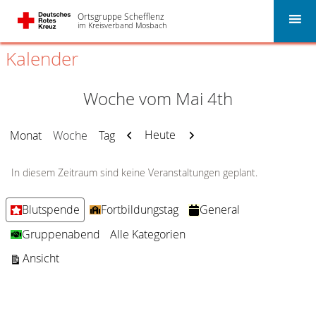
Ortsgruppe Schefflenz
im Kreisverband Mosbach
Kalender
Woche vom Mai 4th
Zurück
Weiter
Heute
Monat
Woche
Tag
In diesem Zeitraum sind keine Veranstaltungen geplant.
Kategorien
Blutspende
Fortbildungstag
General
Gruppenabend
Alle Kategorien
ausdrucken
Ansicht