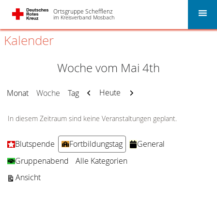
Ortsgruppe Schefflenz
im Kreisverband Mosbach
Kalender
Woche vom Mai 4th
Zurück
Weiter
Heute
Monat
Woche
Tag
In diesem Zeitraum sind keine Veranstaltungen geplant.
Kategorien
Blutspende
Fortbildungstag
General
Gruppenabend
Alle Kategorien
ausdrucken
Ansicht